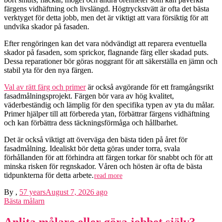
färgens vidhäftning och livslängd. Högtryckstvätt är ofta det bästa
verktyget för detta jobb, men det är viktigt att vara försiktig för att
undvika skador på fasaden.
Efter rengöringen kan det vara nödvändigt att reparera eventuella
skador på fasaden, som sprickor, flagnande färg eller skadad puts.
Dessa reparationer bör göras noggrant för att säkerställa en jämn och
stabil yta för den nya färgen.
Val av rätt färg och primer
är också avgörande för ett framgångsrikt
fasadmålningsprojekt. Färgen bör vara av hög kvalitet,
väderbeständig och lämplig för den specifika typen av yta du målar.
Primer hjälper till att förbereda ytan, förbättrar färgens vidhäftning
och kan förbättra dess täckningsförmåga och hållbarhet.
Det är också viktigt att överväga den bästa tiden på året för
fasadmålning. Idealiskt bör detta göras under torra, svala
förhållanden för att förhindra att färgen torkar för snabbt och för att
minska risken för regnskador. Våren och hösten är ofta de bästa
tidpunkterna för detta arbete.
read more
By
,
57 years
August 7, 2026
ago
Bästa målarn
Anlita målare eller göra jobbet själv?