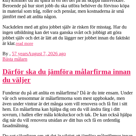
kul) kommer du att spara in en hel del på att skippa hantverkare.
Beroende på hur stort jobb du ska utföra behöver du förvisso köpa
in material som tråg, roller och penslar, men kostnaderna är små
jämfört med att anlita någon.
Nackdelen med att göra jobbet själv är risken för misstag. Har du
ingen utbildning kan det vara ganska svårt och jobbigt att göra
jobbet själv och det är lätt att du lägger ner jobbet innan du faktiskt
är klar.
read more
By
,
57 years
August 7, 2026
ago
Bästa målarn
Därför ska du jämföra målarfirma innan
du väljer
Funderar du på att anlita en målarfirma? Då är du inte ensam. Under
vår och sensommar är målarfirmorna som mest uppbokade, men
även under vintrar är det många som vill renovera och få fint i sitt
hem. En målarfirma kan hjälpa dig om du vill ändra färg i ditt
sovrum, i hallen eller måla köksluckor och tak. De kan också hjälpa
dig när du vill renovera utsidan av ditt hus och få en ordentlig
fasadmålning.
Du vet säkerligen om att det är viktigt att jämföra målerifirmor innan