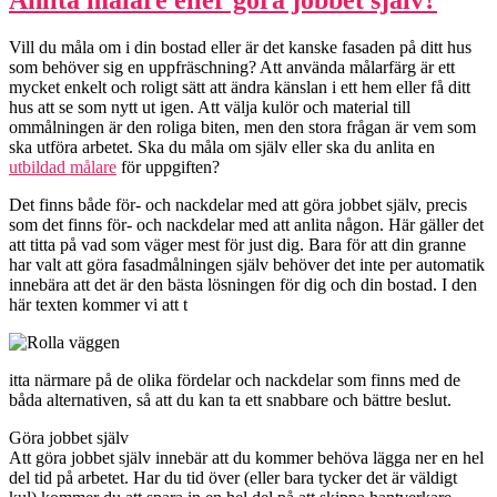
Vill du måla om i din bostad eller är det kanske fasaden på ditt hus
som behöver sig en uppfräschning? Att använda målarfärg är ett
mycket enkelt och roligt sätt att ändra känslan i ett hem eller få ditt
hus att se som nytt ut igen. Att välja kulör och material till
ommålningen är den roliga biten, men den stora frågan är vem som
ska utföra arbetet. Ska du måla om själv eller ska du anlita en
utbildad målare
för uppgiften?
Det finns både för- och nackdelar med att göra jobbet själv, precis
som det finns för- och nackdelar med att anlita någon. Här gäller det
att titta på vad som väger mest för just dig. Bara för att din granne
har valt att göra fasadmålningen själv behöver det inte per automatik
innebära att det är den bästa lösningen för dig och din bostad. I den
här texten kommer vi att t
itta närmare på de olika fördelar och nackdelar som finns med de
båda alternativen, så att du kan ta ett snabbare och bättre beslut.
Göra jobbet själv
Att göra jobbet själv innebär att du kommer behöva lägga ner en hel
del tid på arbetet. Har du tid över (eller bara tycker det är väldigt