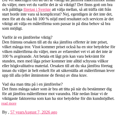
du väljer, men vet du varför det är så viktigt? Det finns gott om bra
och pålitliga
företag i Sverige
att välja mellan, så att träffa rätt från
start borde inte vara så komplicerat? Nej, egentligen är det inte det,
men för att du ska bli 100 % nöjd med resultatet och servicen är det
viktigt att välja en målerifirma som passar in på dina behov så bra
som möjligt.
Varför är en jämförelse viktig?
Den främsta orsaken till att du ska jämföra offerter är inte priset,
vilket många tror. Visst kommer priset också ha en stor betydelse för
vilken målerifirma du väljer, men av erfarenhet vet vi att det inte är
100 % avgörande. Att betala ett lågt pris kan vara bekvämt för
stunden, men med låga priser kommer inte alltid schyssta villkor
eller högkvalitativa material. Orsaken till att du ska jämföra företag
innan du väljer är helt enkelt för att säkerställa att målerifirman lever
upp till alla (eller åtminstone de flesta) av dina krav.
Vad ska man titta på i en jämförelse?
Det finns många saker som är bra att titta på när du bestämmer dig
för att jämföra målerifirmor mot varandra. Här nedan listar vi de
viktigaste faktorerna som kan ha stor betydelse för din kundnöjdhet.
read more
By
,
57 years
August 7, 2026
ago