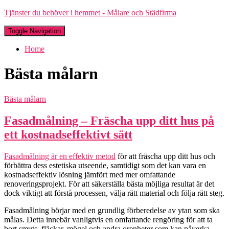
Tjänster du behöver i hemmet - Målare och Städfirma
Toggle Navigation
Home
Bästa målarn
Bästa målarn
Fasadmålning – Fräscha upp ditt hus på
ett kostnadseffektivt sätt
Fasadmålning är en effektiv metod
för att fräscha upp ditt hus och
förbättra dess estetiska utseende, samtidigt som det kan vara en
kostnadseffektiv lösning jämfört med mer omfattande
renoveringsprojekt. För att säkerställa bästa möjliga resultat är det
dock viktigt att förstå processen, välja rätt material och följa rätt steg.
Fasadmålning börjar med en grundlig förberedelse av ytan som ska
målas. Detta innebär vanligtvis en omfattande rengöring för att ta
bort smuts, fläckar, mögel och andra orenheter som kan påverka